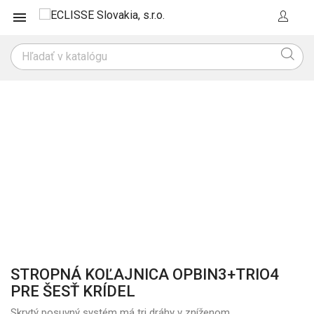

STROPNÁ KOĽAJNICA OPBIN3+TRIO4
PRE ŠESŤ KRÍDEL
Skrytý posuvný systém má tri dráhy v zníženom