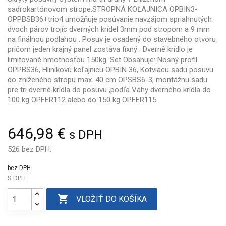
sadrokartónovom strope.STROPNÁ KOĽAJNICA OPBIN3-
OPPBSB36+trio4 umožňuje posúvanie navzájom spriahnutých
dvoch párov trojíc dverných krídel 3mm pod stropom a 9 mm
na finálnou podlahou . Posuv je osadený do stavebného otvoru
pričom jeden krajný panel zostáva fixný . Dverné krídlo je
limitované hmotnosťou 150kg. Set Obsahuje: Nosný profil
OPPBS36, Hliníkovú koľajnicu OPBIN 36, Kotviacu sadu posuvu
do zníženého stropu max. 40 cm OPSBS6-3, montážnu sadu
pre tri dverné krídla do posuvu ,podľa Váhy dverného krídla do
100 kg OPFER112 alebo do 150 kg OPFER115
646,98 €
s DPH
526 bez DPH.
bez DPH
S DPH

VLOŽIŤ DO KOŠÍKA