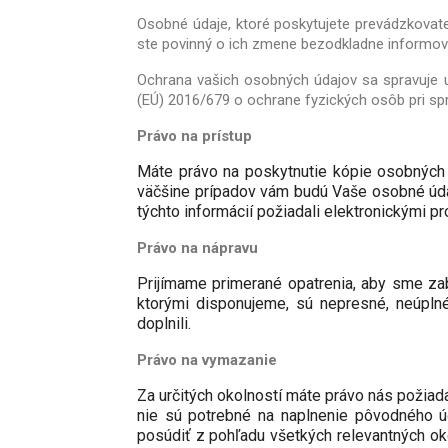
Osobné údaje, ktoré poskytujete prevádzkovate
ste povinný o ich zmene bezodkladne informova
Ochrana vašich osobných údajov sa spravuje 
(EÚ) 2016/679 o ochrane fyzických osôb pri sp
Právo na prístup
Máte právo na poskytnutie kópie osobných 
väčšine prípadov vám budú Vaše osobné údaje
týchto informácií požiadali elektronickými p
Právo na nápravu
Prijímame primerané opatrenia, aby sme zabe
ktorými disponujeme, sú nepresné, neúplné 
doplnili.
Právo na vymazanie
Za určitých okolností máte právo nás požiada
nie sú potrebné na naplnenie pôvodného ú
posúdiť z pohľadu všetkých relevantných ok