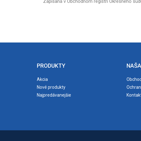
Zapísaná v Obchodnom registri Okresného súdu N
PRODUKTY
NAŠA
Akcia
Obchod
Nové produkty
Ochran
Najpredávanejšie
Kontak