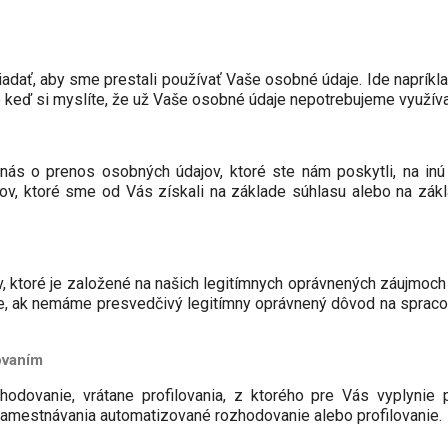
adať, aby sme prestali používať Vaše osobné údaje. Ide napríkla
keď si myslíte, že už Vaše osobné údaje nepotrebujeme využíva
nás o prenos osobných údajov, ktoré ste nám poskytli, na inú
ov, ktoré sme od Vás získali na základe súhlasu alebo na zákl
, ktoré je založené na našich legitímnych oprávnených záujmoc
pade, ak nemáme presvedčivý legitímny oprávnený dôvod na spra
ovaním
odovanie, vrátane profilovania, z ktorého pre Vás vyplyni
amestnávania automatizované rozhodovanie alebo profilovanie.