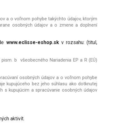
jov a o voľnom pohybe takýchto údajov, ktorým
chrane osobných údajov a o zmene a doplnení
ode
www.eclisse-eshop.sk
v rozsahu: (titul,
 pism. b
všeobecného Nariadenia EP a R (EÚ)
spracúvaní osobných údajov a o voľnom pohybe
aje kupujúceho bez jeho súhlasu ako dotknutej
h s kupujúcim a spracúvanie osobných údajov
ch aktivít.