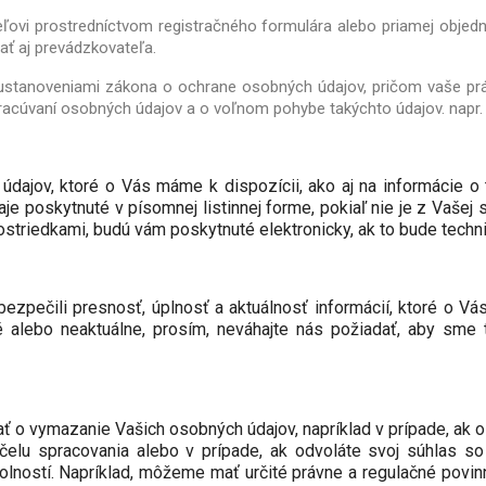
ľovi prostredníctvom registračného formulára alebo priamej objedn
ť aj prevádzkovateľa.
ustanoveniami zákona o ochrane osobných údajov, pričom vaše p
racúvaní osobných údajov a o voľnom pohybe takýchto údajov. napr. 
údajov, ktoré o Vás máme k dispozícii, ako aj na informácie 
 poskytnuté v písomnej listinnej forme, pokiaľ nie je z Vašej 
rostriedkami, budú vám poskytnuté elektronicky, ak to bude tech
zpečili presnosť, úplnosť a aktuálnosť informácií, ktoré o Vás
alebo neaktuálne, prosím, neváhajte nás požiadať, aby sme tie
ť o vymazanie Vašich osobných údajov, napríklad v prípade, ak o
čelu spracovania alebo v prípade, ak odvoláte svoj súhlas so
olností. Napríklad, môžeme mať určité právne a regulačné pov