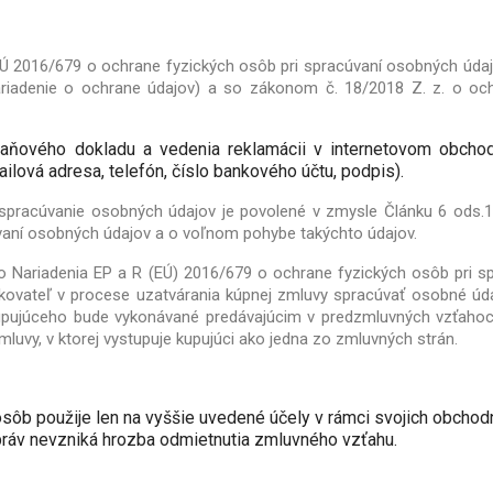
EÚ 2016/679 o ochrane fyzických osôb pri spracúvaní osobných úda
riadenie o ochrane údajov) a so zákonom č. 18/2018 Z. z. o o
 daňového dokladu a vedenia reklamácii v internetovom obch
ilová adresa, telefón, číslo bankového účtu, podpis).
spracúvanie osobných údajov je povolené v zmysle Článku 6 ods.1
vaní osobných údajov a o voľnom pohybe takýchto údajov.
 Nariadenia EP a R (EÚ) 2016/679 o ochrane fyzických osôb pri 
kovateľ v procese uzatvárania kúpnej zmluvy spracúvať osobné úd
upujúceho bude vykonávané predávajúcim v predzmluvných vzťahoc
luvy, v ktorej vystupuje kupujúci ako jedna zo zmluvných strán.
ôb použije len na vyššie uvedené účely v rámci svojich obchodný
práv nevzniká hrozba odmietnutia zmluvného vzťahu.