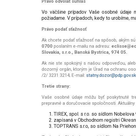
Právo odvolať súhlas
Vo väčšine prípadov Vaše osobné údaje n
požiadame. V prípadoch, kedy to urobíme, má
Právo podať sťažnosť
Ak chcete podať sťažnosť na spôsob, akým sú v
0700
poslaním e-mailu na adresu:
eclisse@ec
Slovakia, s.r.o., Banská Bystrica, 974 05.
Ak nie ste spokojný s našou odpoveďou, ale
dozorný orgán, ktorým je Úrad na ochranu osob
/2/ 3231 3214; E-mail:
statny.dozor@pdp.gov.sk
Tretie strany:
Vaše osobné údaje môžu byť poskytnuté tret
prepravné a doručovacie spoločnosti. Aktuálny 
TIREX, spol. s r.o.
so sídlom
Nobelova
zapísaná v Obchodnom registri Okresnéh
TOPTRANS s.r.o, so sídlom
Na Priehon