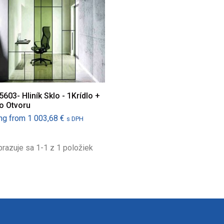
5603- Hliník Sklo - 1Krídlo +
o Otvoru
Cena
ing from
1 003,68 €
s DPH
razuje sa 1-1 z 1 položiek