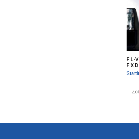
FIL-V
FIX D
Start
Zob