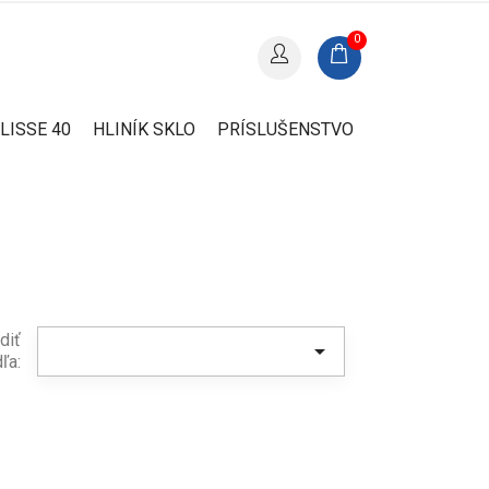
0
LISSE 40
HLINÍK SKLO
PRÍSLUŠENSTVO
diť

ľa: