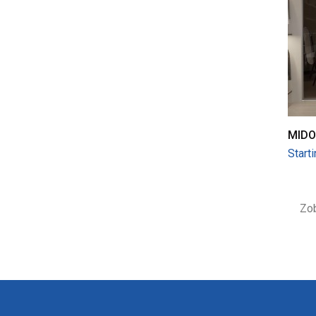
MIDO
Start
Zob