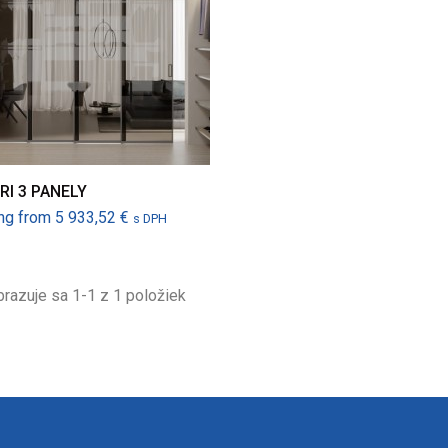
RI 3 PANELY
Cena
ing from
5 933,52 €
s DPH
razuje sa 1-1 z 1 položiek