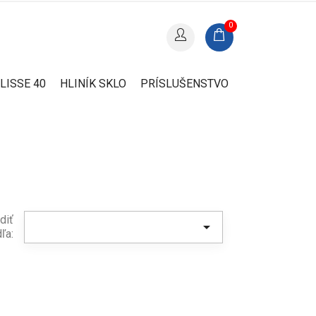
0
LISSE 40
HLINÍK SKLO
PRÍSLUŠENSTVO
diť

ľa: