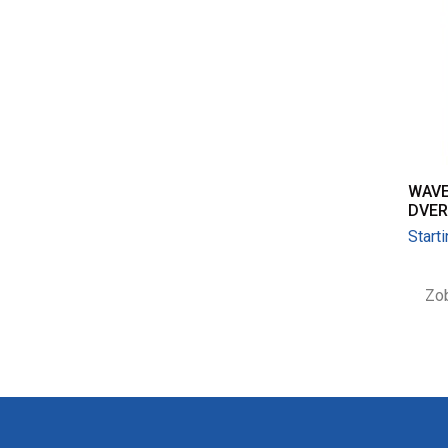
WAVE
DVER
Start
Zob