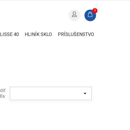
0
LISSE 40
HLINÍK SKLO
PRÍSLUŠENSTVO
diť

ľa: