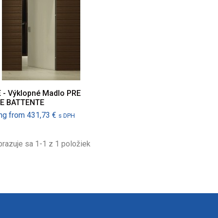
 - Výklopné Madlo PRE
E BATTENTE
Cena
ing from
431,73 €
s DPH
razuje sa 1-1 z 1 položiek