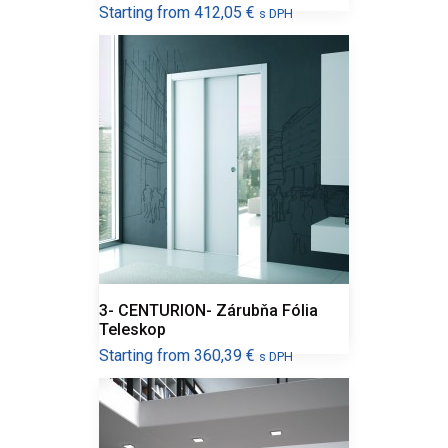
Cena
Starting from
412,05 €
s DPH
3- CENTURION- Zárubňa Fólia
Teleskop
Cena
Starting from
360,39 €
s DPH