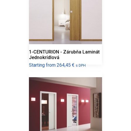
1-CENTURION - Zárubňa Laminát
Jednokrídlová
Cena
Starting from
264,45 €
s DPH