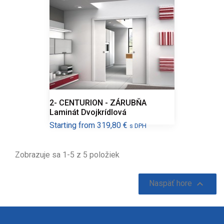
2- CENTURION - ZÁRUBŇA
Laminát Dvojkrídlová
Cena
Starting from
319,80 €
s DPH
Zobrazuje sa 1-5 z 5 položiek

Naspäť hore